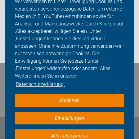
Wir verwenden mit Ihrer Einwilligung Cookies und
verarbeiten personenbezogene Daten, um externe
Feierabendtouren
Medien (z.B. YouTube) einzubinden sowie für
Sei dabei
Analyse- und Marketingzwecke. Durch Klicken auf
‚Alles akzeptieren‘ willigen Sie ein. Unter
Presse
‚Einstellungen‘ können Sie dies individuell
anpassen. Ohne Ihre Zustimmung verwenden wir
Login
nur technisch notwendige Cookies. Die
Einwilligung können Sie jederzeit unter
‚Einstellungen‘ widerrufen oder ändern. Alles
Bleiben Sie in Kontakt
Weitere finden Sie in unserer
Datenschutzerklärung.
Ablehnen
Einstellungen
Impressum
Datenschutz
Cookie-Einstellungen
Alles akzeptieren