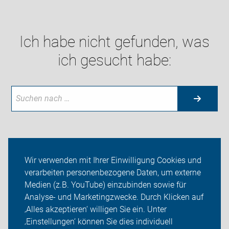
Ich habe nicht gefunden, was
ich gesucht habe:
Neuigkeiten
Wir verwenden mit Ihrer Einwilligung Cookies und
verarbeiten personenbezogene Daten, um externe
Feierabendtouren
Medien (z.B. YouTube) einzubinden sowie für
Analyse- und Marketingzwecke. Durch Klicken auf
Sei dabei
‚Alles akzeptieren‘ willigen Sie ein. Unter
Presse
‚Einstellungen‘ können Sie dies individuell